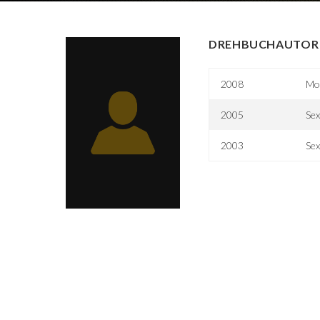
DREHBUCHAUTOR 
2008
Mor
2005
Sex
2003
Sex