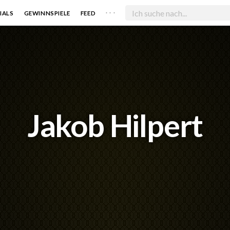
. . .
IALS
GEWINNSPIELE
FEED
Jakob Hilpert