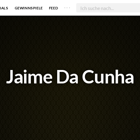
. . .
IALS
GEWINNSPIELE
FEED
Jaime Da Cunha