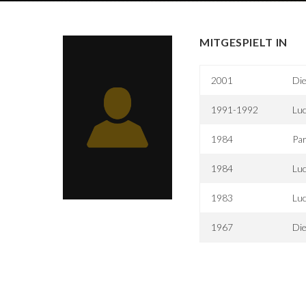
MITGESPIELT IN
2001
Die
1991-1992
Lu
1984
Par
1984
Lu
1983
Luc
1967
Di