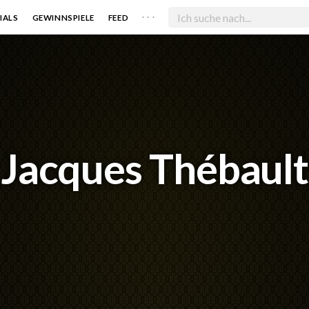
. . .
IALS
GEWINNSPIELE
FEED
Jacques Thébault