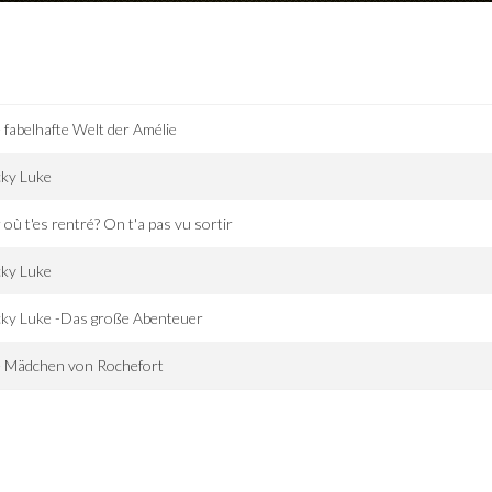
 fabelhafte Welt der Amélie
cky Luke
 où t'es rentré? On t'a pas vu sortir
cky Luke
ky Luke -Das große Abenteuer
e Mädchen von Rochefort