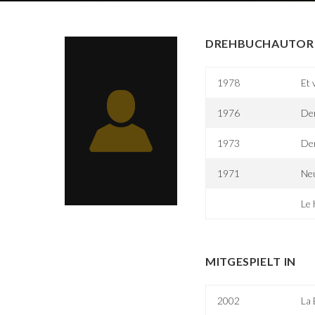
DREHBUCHAUTOR 
1978
Et 
1976
Der
1973
De
1971
Ne
Le 
MITGESPIELT IN
2002
La 