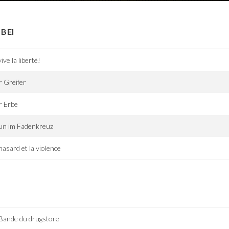
BEI
vive la liberté!
 Greifer
r Erbe
un im Fadenkreuz
hasard et la violence
Bande du drugstore