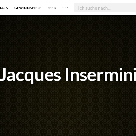
. . .
IALS
GEWINNSPIELE
FEED
Jacques Insermin