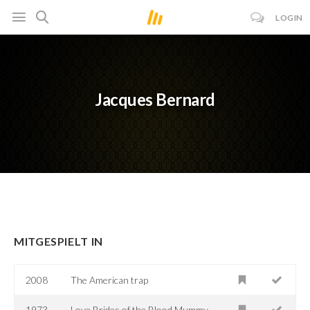
LOGIN
Jacques Bernard
MITGESPIELT IN
2008
The American trap
1973
Love Brides of the Blood Mummy