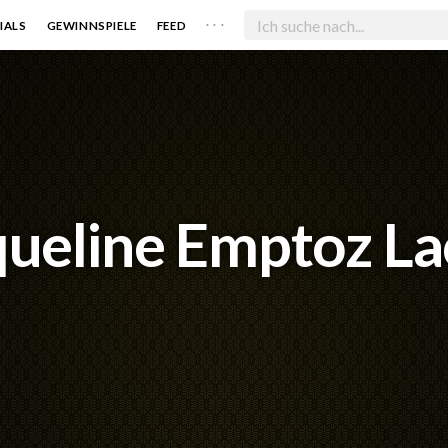
. . .
IALS
GEWINNSPIELE
FEED
queline Emptoz La