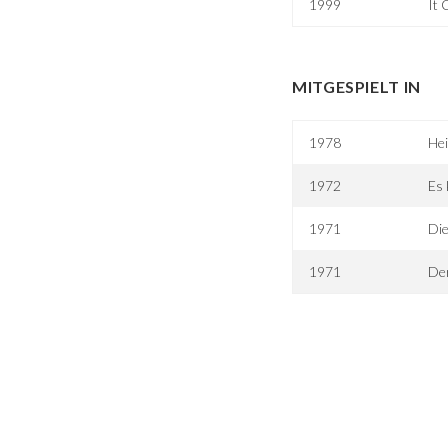
1999
It 
MITGESPIELT IN
1978
Hei
1972
Es 
1971
Die
1971
Der