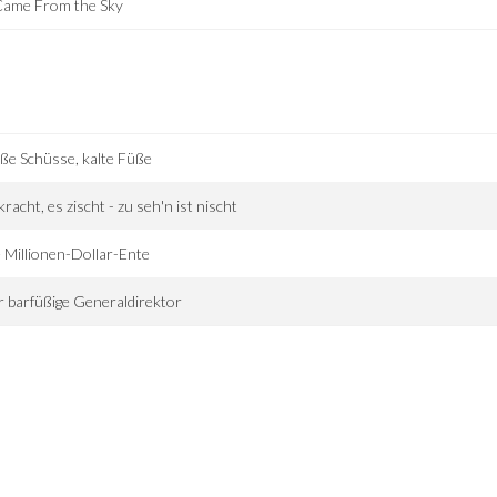
Came From the Sky
ße Schüsse, kalte Füße
kracht, es zischt - zu seh'n ist nischt
 Millionen-Dollar-Ente
 barfüßige Generaldirektor