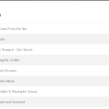
I
Came From the Sky
icity
e Tempest - Der Sturm
ling Mr. Griffin
eet Dreams
mily Album
bler V: Playing for Keeps
med and Innocent