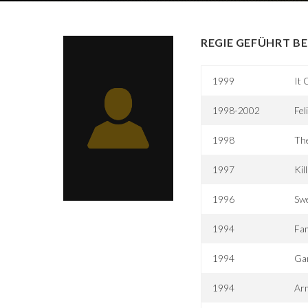
REGIE GEFÜHRT BE
1999
It 
1998-2002
Fel
1998
Th
1997
Kil
1996
Sw
1994
Fa
1994
Gam
1994
Ar