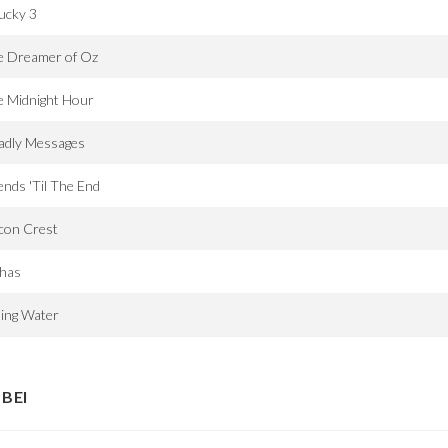
ucky 3
e Dreamer of Oz
e Midnight Hour
adly Messages
ends 'Til The End
con Crest
phas
ling Water
BEI