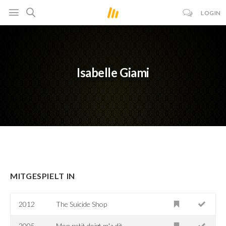
LOGIN
Isabelle Giami
MITGESPIELT IN
2012
The Suicide Shop
2005
Mon petit doigt m'a dit...