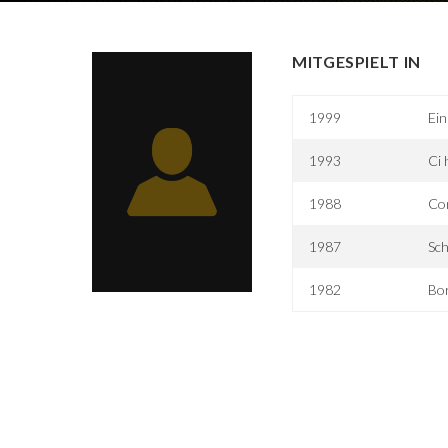
MITGESPIELT IN
1999
Ei
1993
Ci 
1988
Com
1987
Sc
1982
Bo