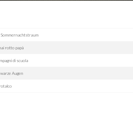
n Sommernachtstraum
hai rotto papà
pagni di scuola
hwarze Augen
rotalco