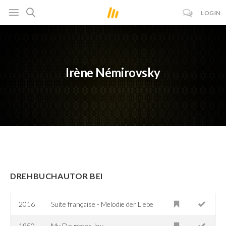
LOGIN
Irène Némirovsky
DREHBUCHAUTOR BEI
2016
Suite française - Melodie der Liebe
1950
My Daughter Joy