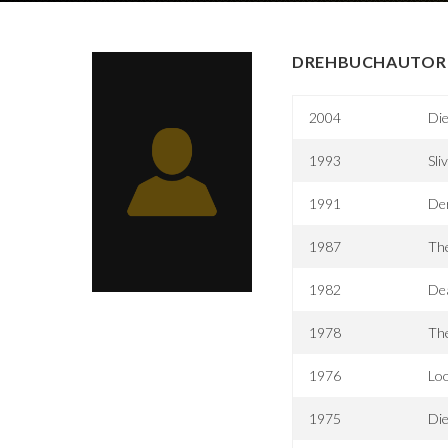
DREHBUCHAUTOR 
2004
Die
1993
Sli
1991
De
1987
The
1982
De
1978
The
1976
Lo
1975
Die