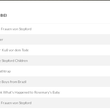
BEI
 Frauen von Stepford
ver
r Kuß vor dem Tode
 Stepford Children
athtrap
 Boys from Brazil
ok What's Happened to Rosemary's Baby
 Frauen von Stepford