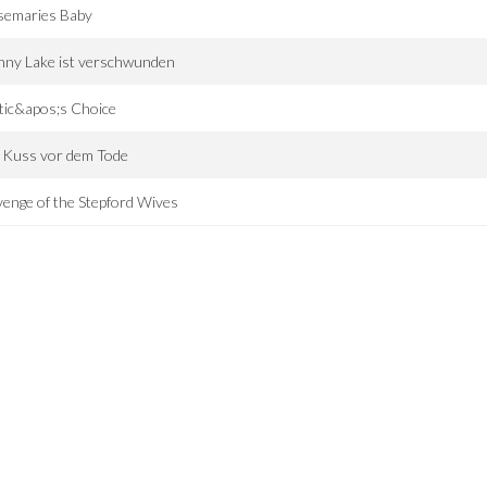
semaries Baby
nny Lake ist verschwunden
tic&apos;s Choice
 Kuss vor dem Tode
enge of the Stepford Wives