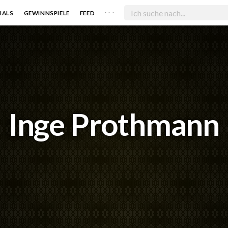
. . .
IALS
GEWINNSPIELE
FEED
Inge Prothmann