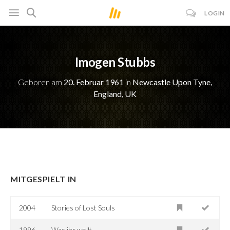
LOGIN
Imogen Stubbs
Geboren am
20. Februar 1961
in
Newcastle Upon Tyne,
England, UK
MITGESPIELT IN
2004
Stories of Lost Souls
1996
Was ihr wollt