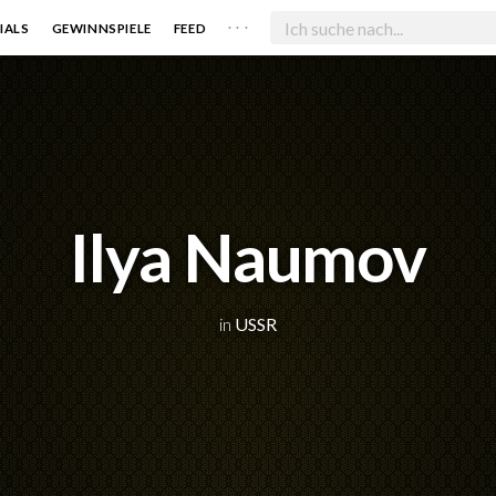
. . .
IALS
GEWINNSPIELE
FEED
Ilya Naumov
in
USSR