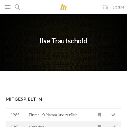
LOGIN
Ilse Trautschold
MITGESPIELT IN
1985
Einmal Ku'damm und zurück
1983
Variation