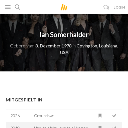
LOGIN
Ian Somerhalder
Geboren am
8. Dezember 1978
in
Covington, Louisiana,
USA
MITGESPIELT IN
2026
Groundswell
2010
How to Make Love to a Woman