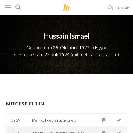
LOGIN
Hussain Ismael
Geboren am
29. Oktober 1922
in
Egypt
Gestorben am
25. Juli 1974
(mit mehr als 51 Jahren)
MITGESPIELT IN
1959
Der Ruf des Brachvogels
1958
Tatort ... Hauptbahnhof Kairo