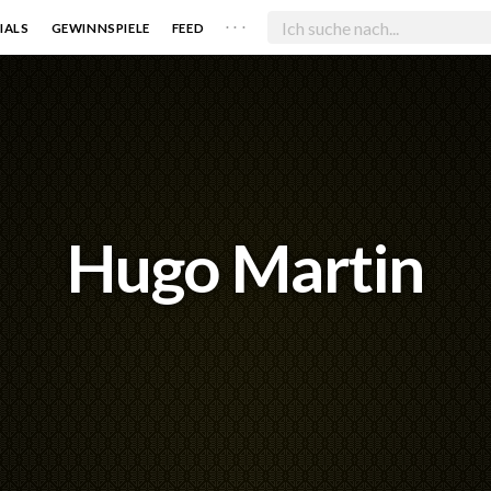
. . .
IALS
GEWINNSPIELE
FEED
Hugo Martin