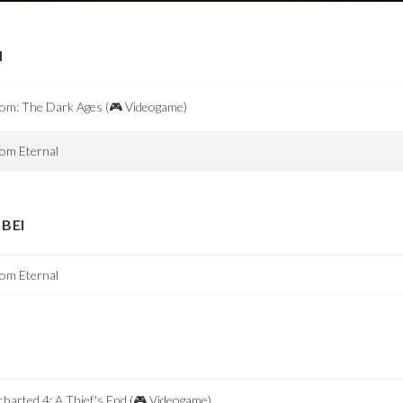
I
om: The Dark Ages (🎮 Videogame)
om Eternal
BEI
om Eternal
harted 4: A Thief's End (🎮 Videogame)