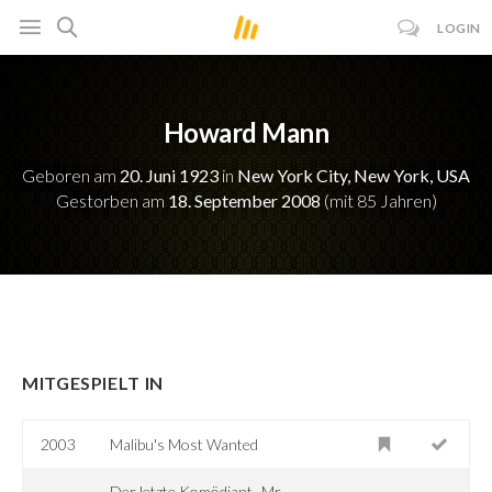
LOGIN
Howard Mann
Geboren am
20. Juni 1923
in
New York City, New York, USA
Gestorben am
18. September 2008
(mit 85 Jahren)
MITGESPIELT IN
2003
Malibu's Most Wanted
Der letzte Komödiant -Mr.