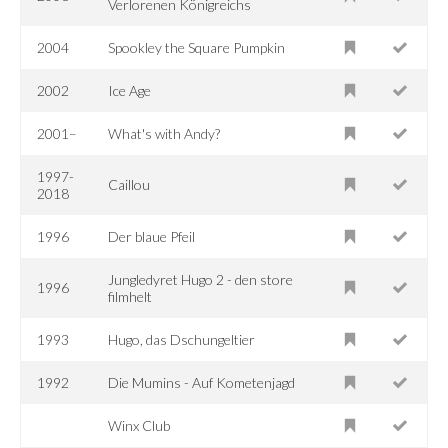
Verlorenen Königreichs
2004
Spookley the Square Pumpkin
2002
Ice Age
2001–
What's with Andy?
1997-
Caillou
2018
1996
Der blaue Pfeil
Jungledyret Hugo 2 - den store
1996
filmhelt
1993
Hugo, das Dschungeltier
1992
Die Mumins - Auf Kometenjagd
Winx Club