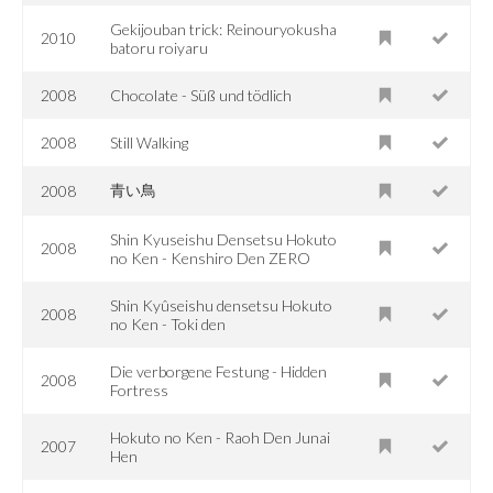
Gekijouban trick: Reinouryokusha
2010
batoru roiyaru
2008
Chocolate - Süß und tödlich
2008
Still Walking
青い鳥
2008
Shin Kyuseishu Densetsu Hokuto
2008
no Ken - Kenshiro Den ZERO
Shin Kyûseishu densetsu Hokuto
2008
no Ken - Toki den
Die verborgene Festung - Hidden
2008
Fortress
Hokuto no Ken - Raoh Den Junai
2007
Hen