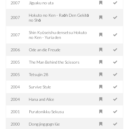
2007
Jigyaku no uta
Hokuto no Ken - Raōh Den Gekitō
2007
no Shō
Shin Kyûseishu densetsu Hokuto
2007
no Ken - Yuria den
2006
Ode an die Freude
2005
The Man Behind the Scissors
2005
Tetsujin 28
2004
Survive Style
2004
Hana and Alice
2001
Puratonikku Sekusu
2000
Dong jing gogn lüe