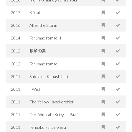
2017
Kûkai
2016
After the Storm
2014
Terumae romae II
麒麟の翼
2012
2012
Terumae romae
2011
Suteki na Kanashibari
2011
I Wish
2011
The Yellow Handkerchief
2011
Der Admiral - Krieg im Pazifik
2011
Tengoku kara no êru