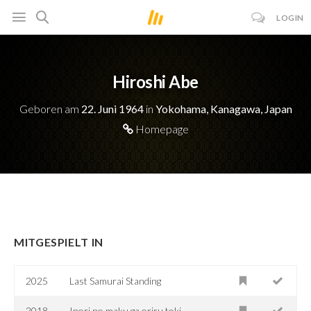
LOGIN
Hiroshi Abe
Geboren am
22. Juni 1964
in
Yokohama, Kanagawa, Japan
Homepage
MITGESPIELT IN
2025
Last Samurai Standing
2018
Inori no maku ga oriru toki