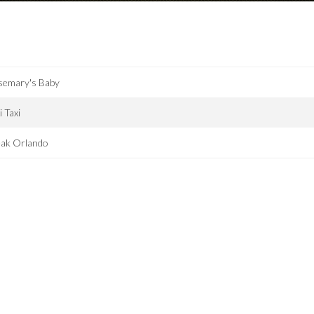
semary's Baby
i Taxi
eak Orlando