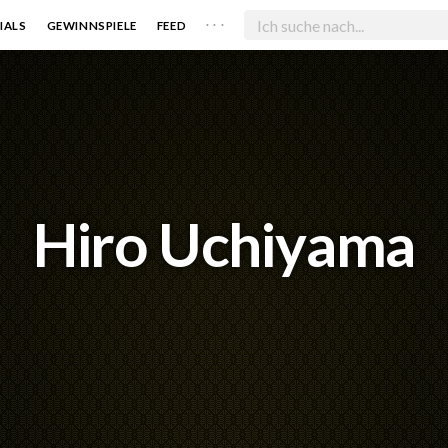
. . .
IALS
GEWINNSPIELE
FEED
Hiro Uchiyama