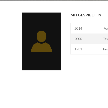
MITGESPIELT IN
2014
Ro
2000
Tax
1981
Fr