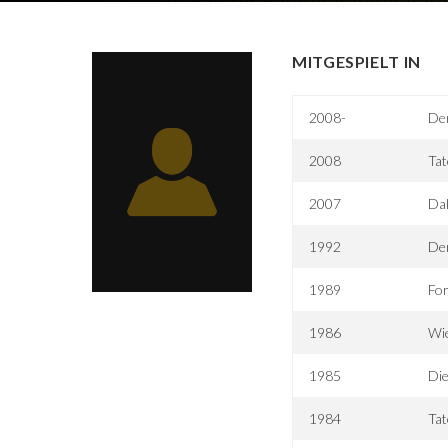
MITGESPIELT IN
2008-
De
2008
Tat
2007
Da
1992
De
1989
Fo
1986
Wie
1985
Di
1984
Tat