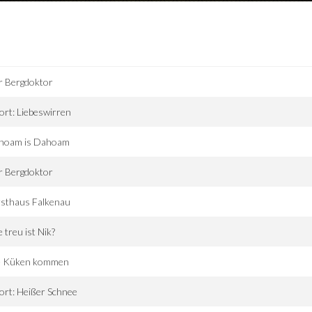
r Bergdoktor
ort: Liebeswirren
hoam is Dahoam
r Bergdoktor
rsthaus Falkenau
 treu ist Nik?
e Küken kommen
ort: Heißer Schnee