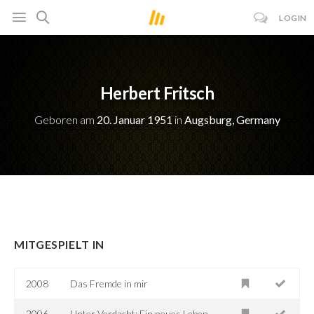
LOGIN
Herbert Fritsch
Geboren am
20. Januar 1951
in
Augsburg, Germany
MITGESPIELT IN
2008
Das Fremde in mir
2006
Unter Verdacht: Ein neues Leben