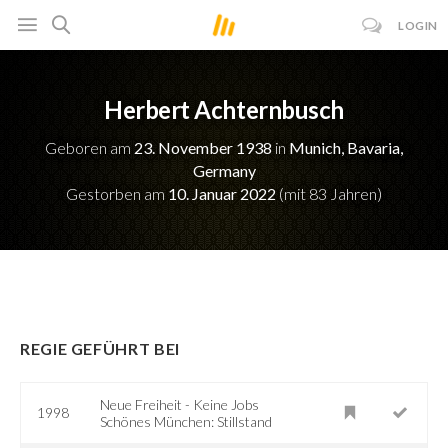
LOGIN
Herbert Achternbusch
Geboren am
23. November 1938
in
Munich, Bavaria,
Germany
Gestorben am
10. Januar 2022
(mit 83 Jahren)
REGIE GEFÜHRT BEI
Neue Freiheit - Keine Jobs
1998
Schönes München: Stillstand