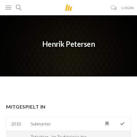
LOGIN
Henrik Petersen
MITGESPIELT IN
2010
Submarino
Totschlag - Im Teufelskreis der