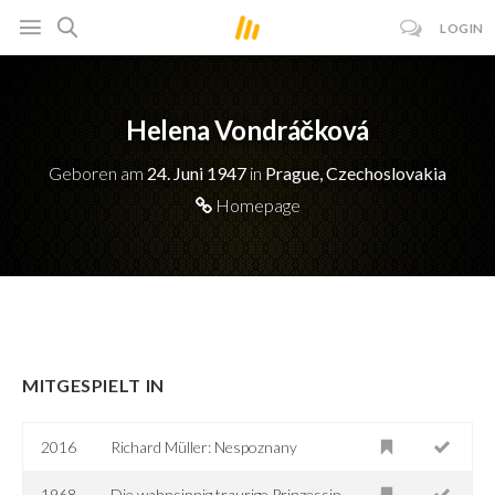
LOGIN
Helena Vondráčková
Geboren am
24. Juni 1947
in
Prague, Czechoslovakia
Homepage
MITGESPIELT IN
2016
Richard Müller: Nespoznany
1968
Die wahnsinnig traurige Prinzessin