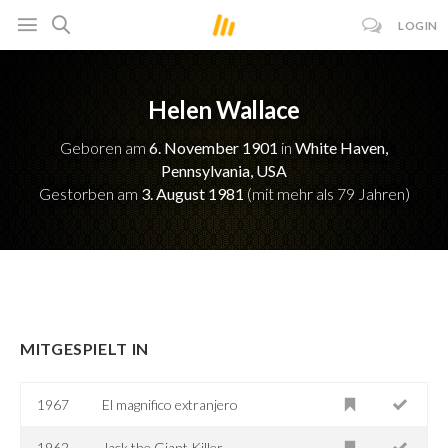
LOGIN
Helen Wallace
Geboren am
6. November 1901
in
White Haven,
Pennsylvania, USA
Gestorben am
3. August 1981
(mit mehr als 79 Jahren)
MITGESPIELT IN
1967
El magnifico extranjero
1962
Jack the Giant Killer