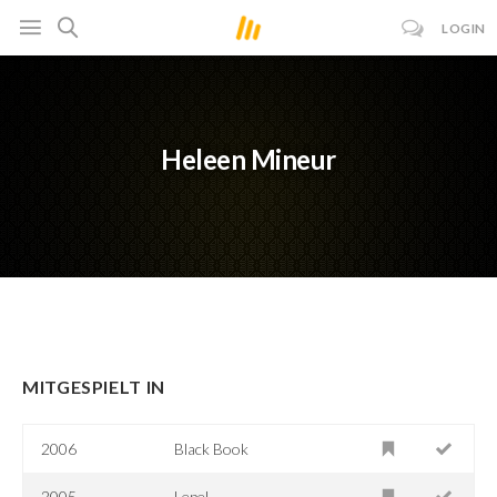
LOGIN
Heleen Mineur
MITGESPIELT IN
2006
Black Book
2005
Lepel