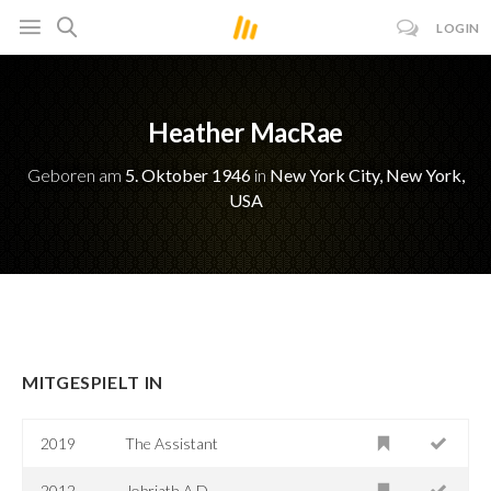
LOGIN
Heather MacRae
Geboren am
5. Oktober 1946
in
New York City, New York,
USA
MITGESPIELT IN
2019
The Assistant
2012
Jobriath A.D.