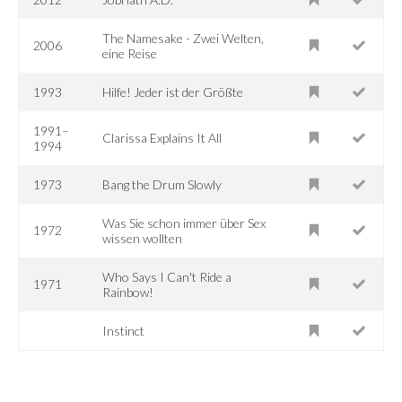
The Namesake - Zwei Welten,
2006
eine Reise
1993
Hilfe! Jeder ist der Größte
1991–
Clarissa Explains It All
1994
1973
Bang the Drum Slowly
Was Sie schon immer über Sex
1972
wissen wollten
Who Says I Can't Ride a
1971
Rainbow!
Instinct