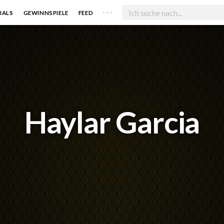
. . .
IALS
GEWINNSPIELE
FEED
Haylar Garcia