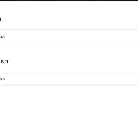
I
aw
BEI
aw