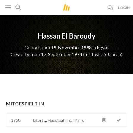
LOGIN
Hassan El Baroudy
Geboren am
19. November 1898
in
Egypt
Gestorben am
17. September 1974
(mit fast 76 Jahren)
MITGESPIELT IN
1958
Tatort ... Hauptbahnhof Kairo