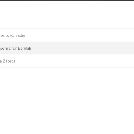
seits von Eden
ehre für Bengali
a Zapata