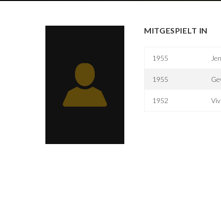
MITGESPIELT IN
1955
Jen
1955
Gew
1952
Viv