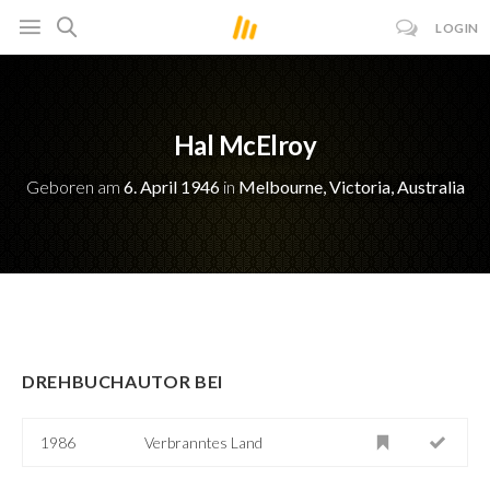
LOGIN
Hal McElroy
Geboren am
6. April 1946
in
Melbourne, Victoria, Australia
DREHBUCHAUTOR BEI
1986
Verbranntes Land