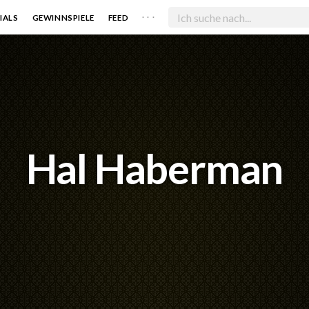
. . .
IALS
GEWINNSPIELE
FEED
Hal Haberman