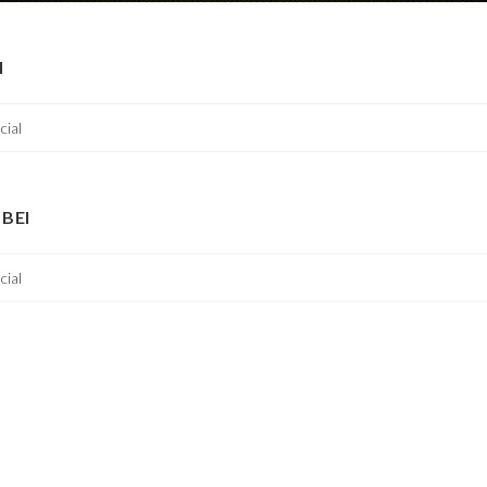
I
cial
BEI
cial