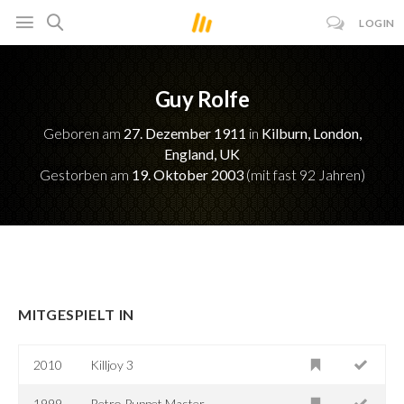
LOGIN
Guy Rolfe
Geboren am
27. Dezember 1911
in
Kilburn, London,
England, UK
Gestorben am
19. Oktober 2003
(mit fast 92 Jahren)
MITGESPIELT IN
2010
Killjoy 3
1999
Retro Puppet Master