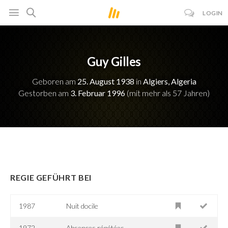
LOGIN
Guy Gilles
Geboren am
25. August 1938
in
Algiers, Algeria
Gestorben am
3. Februar 1996
(mit mehr als 57 Jahren)
REGIE GEFÜHRT BEI
1987
Nuit docile
1972
Absences répétées