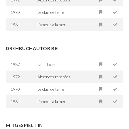
1970
Le clair de terre
1964
L'amour à la mer
DREHBUCHAUTOR BEI
1987
Nuit docile
1972
Absences répétées
1970
Le clair de terre
1964
L'amour à la mer
MITGESPIELT IN