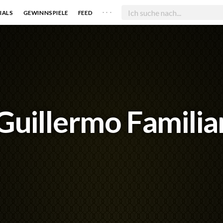
. . .
IALS
GEWINNSPIELE
FEED
Guillermo Familia