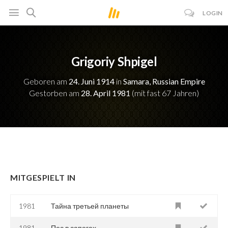
LOGIN
Grigoriy Shpigel
Geboren am
24. Juni 1914
in
Samara, Russian Empire
Gestorben am
28. April 1981
(mit fast 67 Jahren)
MITGESPIELT IN
1981
Тайна третьей планеты
1981
Пес в сапогах