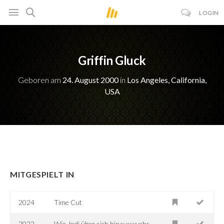
LOGIN
Griffin Gluck
Geboren am
24. August 2000
in
Los Angeles, California,
USA
MITGESPIELT IN
2024
Time Cut
2022
Wie Jodi über sich hinauswuchs