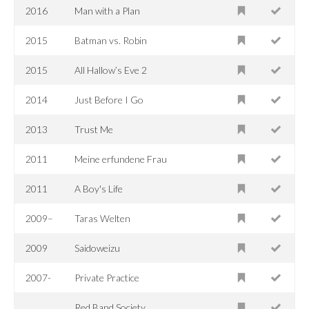
2016
Man with a Plan
2015
Batman vs. Robin
2015
All Hallow’s Eve 2
2014
Just Before I Go
2013
Trust Me
2011
Meine erfundene Frau
2011
A Boy's Life
2009–
Taras Welten
2009
Saidoweizu
2007-
Private Practice
Red Band Society