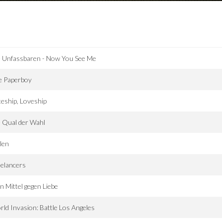
e Unfassbaren - Now You See Me
e Paperboy
eship, Loveship
 Qual der Wahl
len
elancers
n Mittel gegen Liebe
ld Invasion: Battle Los Angeles