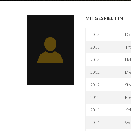
MITGESPIELT IN
2013
Di
2013
Th
2013
Hat
2012
Die
2012
Sto
2012
Fre
2011
Kei
2011
Wor