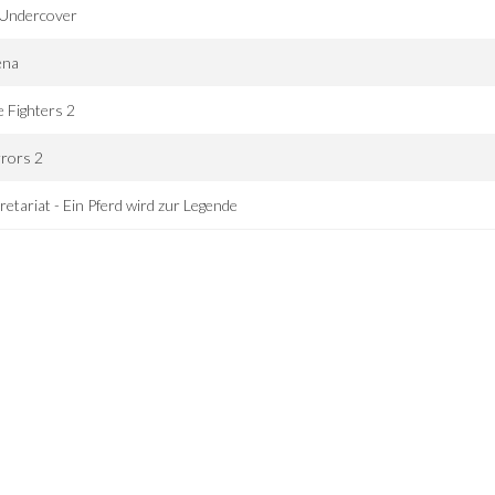
 Undercover
ena
 Fighters 2
rors 2
retariat - Ein Pferd wird zur Legende