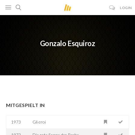
LOGIN
Gonzalo Esquiroz
MITGESPIELT IN
1973
Gli eroi
1972
Die rote Sonne der Rache