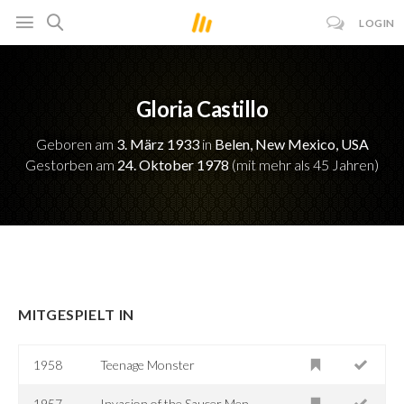
LOGIN
Gloria Castillo
Geboren am
3. März 1933
in
Belen, New Mexico, USA
Gestorben am
24. Oktober 1978
(mit mehr als 45 Jahren)
MITGESPIELT IN
1958
Teenage Monster
1957
Invasion of the Saucer Men