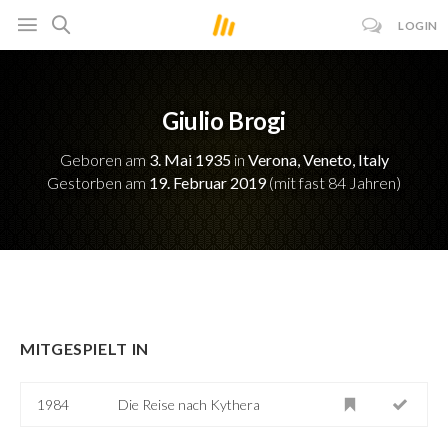
LOGIN
Giulio Brogi
Geboren am
3. Mai 1935
in
Verona, Veneto, Italy
Gestorben am
19. Februar 2019
(mit fast 84 Jahren)
MITGESPIELT IN
1984
Die Reise nach Kythera