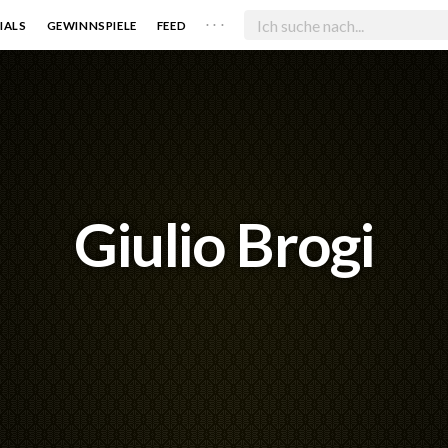
. . .
IALS
GEWINNSPIELE
FEED
Giulio Brogi