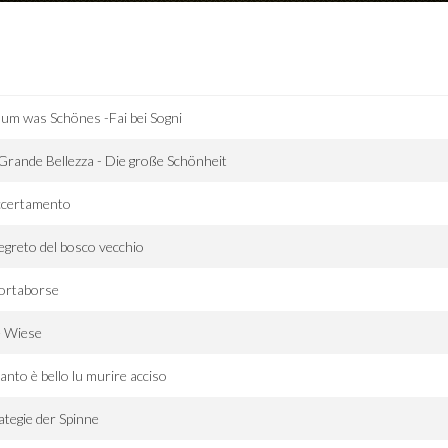
um was Schönes -Fai bei Sogni
Grande Bellezza - Die große Schönheit
ccertamento
segreto del bosco vecchio
portaborse
e Wiese
nto è bello lu murire acciso
ategie der Spinne