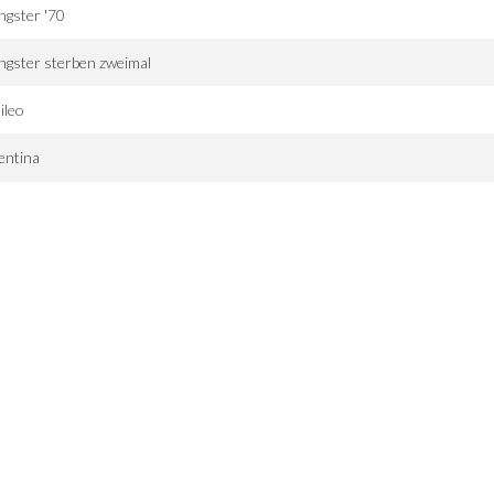
gster '70
gster sterben zweimal
ileo
entina