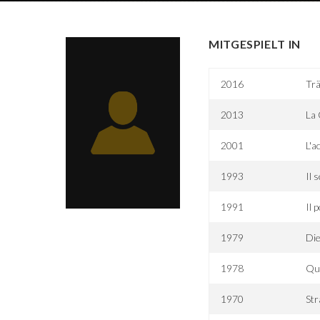
MITGESPIELT IN
2016
Trä
2013
La 
2001
L'a
1993
Il 
1991
Il 
1979
Di
1978
Qua
1970
Str