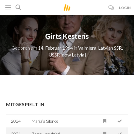
LOGIN
Ģirts Ķesteris
Geboren am
14. Februar 1964
in
Valmiera, Latvian SSR,
USSR [now Latvia]
MITGESPIELT IN
2024
Maria’s Silence
2024
Zeme, kas dzied