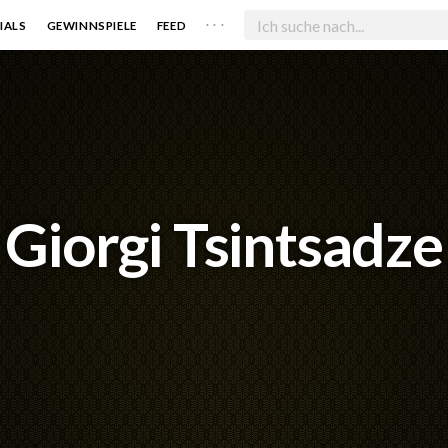
. . .
IALS
GEWINNSPIELE
FEED
Giorgi Tsintsadze