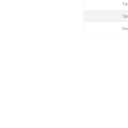
Ta
Tat
De