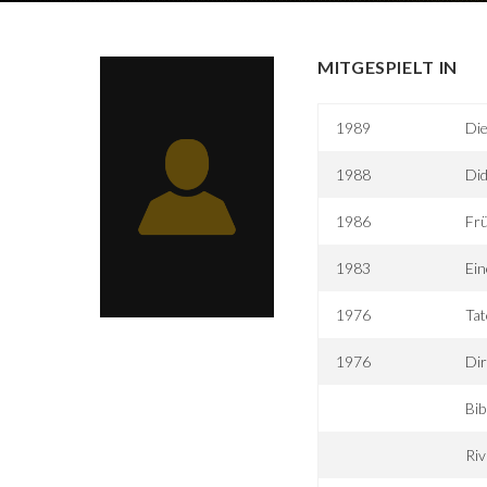
MITGESPIELT IN
1989
Die
1988
Did
1986
Frü
1983
Ein
1976
Tat
1976
Dir
Bib
Riv