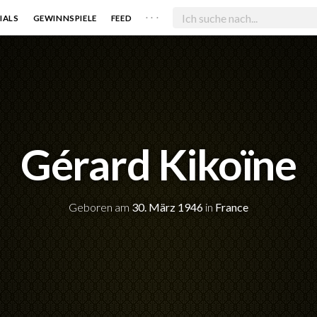
. . .
IALS
GEWINNSPIELE
FEED
Gérard Kikoïne
Geboren am
30. März 1946
in
France