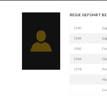
REGIE GEFÜHRT BE
1990
Edg
1989
Edg
1985
Fir
1984
Die
1978
Pri
Mas
Lov